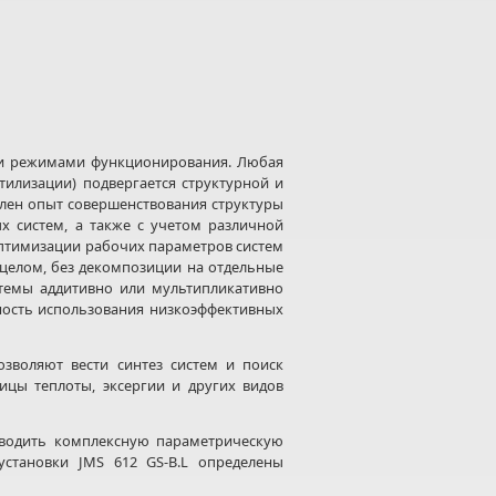
к и режимами функционирования. Любая
тилизации) подвергается структурной и
лен опыт совершенствования структуры
х систем, а также с учетом различной
оптимизации рабочих параметров систем
в целом, без декомпозиции на отдельные
стемы аддитивно или мультипликативно
ность использования низкоэффективных
зволяют вести синтез систем и поиск
ицы теплоты, эксергии и других видов
зводить комплексную параметрическую
становки JMS 612 GS-B.L определены