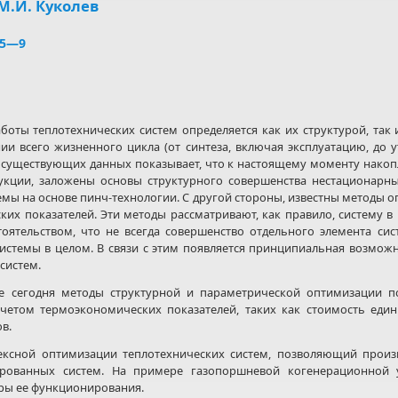
 М.И. Куколев
 5—9
боты теплотехнических систем определяется как их структурой, та
ии всего жизненного цикла (от синтеза, включая эксплуатацию, до у
 существующих данных показывает, что к настоящему моменту накоп
рукции, заложены основы структурного совершенства нестационарны
емы на основе пинч-технологии. С другой стороны, известны методы 
ких показателей. Эти методы рассматривают, как правило, систему 
тоятельством, что не всегда совершенство отдельного элемента си
истемы в целом. В связи с этим появляется принципиальная возмож
систем.
 сегодня методы структурной и параметрической оптимизации по
етом термоэкономических показателей, таких как стоимость един
в.
ексной оптимизации теплотехнических систем, позволяющий прои
рованных систем. На примере газопоршневой когенерационной у
ры ее функционирования.