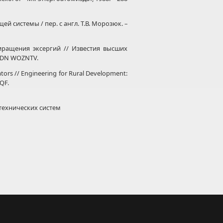
системы / пер. с англ. Т.В. Морозюк. –
ращения эксергий // Известия высших
– EDN WOZNTV.
ors // Engineering for Rural Development:
VQF.
технических систем