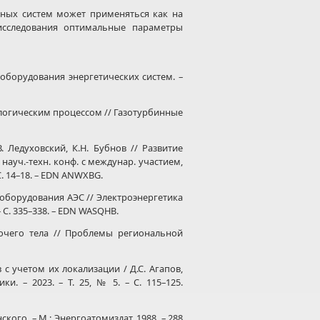
ных систем может применяться как на
 исследования оптимальные параметры
оборудования энергетических систем. –
логическим процессом // Газотурбинные
 Ледуховский, К.Н. Бубнов // Развитие
ауч.-техн. конф. с междунар. участием,
С. 14–18. – EDN ANWXBG.
борудования АЭС // Электроэнергетика
– С. 335–338. – EDN WASQHB.
чего тела // Проблемы региональной
 учетом их локализации / Д.С. Агапов,
и. – 2023. – Т. 25, № 5. – С. 115–125.
кого. – М.: Энергоатомиздат, 1988. – 288