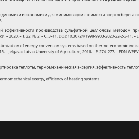
динамики и экономики для минимизации стоимости энергосберегающей 
2.
й эффективности производства сульфатной целлюлозы методом при
 2020. – Т. 22, № 2. – С. 3–11. DOI: 10.30724/1998-9903-2020-22-2-3-11. 
timization of energy conversion systems based on thermo economic indicat
5. – Jelgava: Latvia University of Agriculture, 2016. – P. 274–277. – EDN WPF
ртировка теплоты, термомеханическая эксергия, эффективность тепло
hermomechanical exergy, efficiency of heating systems