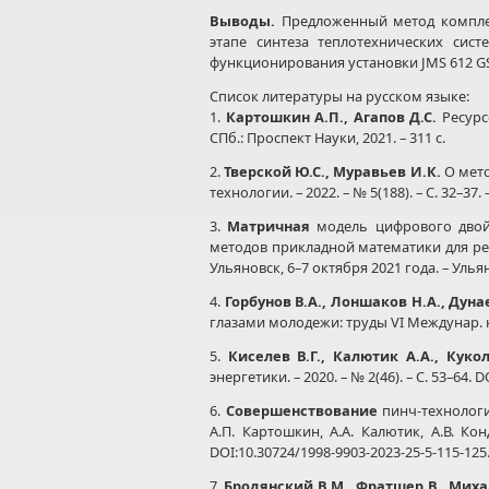
Выводы
.
Предложенный метод комплек
этапе синтеза теплотехнических сис
функционирования установки JMS 612 GS
Список литературы на русском языке:
1.
Картошкин А.П., Агапов Д.С.
Ресурс
СПб.: Проспект Науки, 2021. – 311 с.
2.
Тверской Ю.С., Муравьев И.К.
О мето
технологии. – 2022. – № 5(188). – С. 32–37. 
3.
Матричная
модель цифрового двойни
методов прикладной математики для реш
Ульяновск, 6–7 октября 2021 года. – Уль
4.
Горбунов В.А.,
Лоншаков Н.А., Дунае
глазами молодежи: труды VI Междунар. нау
5.
Киселев В.Г.,
Калютик А.А., Куко
энергетики. – 2020. – № 2(46). – С. 53–64.
6.
Совершенствование
пинч-технологи
А.П. Картошкин, А.А. Калютик, А.В. Ко
DOI:10.30724/1998-9903-2023-25-5-115-125
7.
Бродянский В.М., Фратшер В., Миха