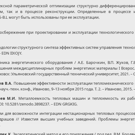
сной параметрической оптимизации структурно дифференцирован
тем, так и в процессе реконструкции. Определенные в процессе
-B.L могут быть использованы при ее эксплуатации.
осбережение при проектировании и эксплуатации технологического 
дологии структурного синтеза эффективных систем управления техно
– EDN IIXOJY.
ка энергетического оборудования / А.Е. Барочкин, В.П. Жуков, Г.В.
ения междисциплинарных проблем энергетики: материалы I Всерос. н
яновск: Ульяновский государственный технический университет, 2021. – 
в В.А.
Повышение эффективности эксплуатации тепломеханического о
ч.-техн. конф., Иваново, 9–13 ноября 2015 года. Т. 2. – Иваново, 2015. 
лев М.И.
Металлоемкость тепловых машин и теплоемкость их рабо
 DOI: 10.5281/zenodo.3898237. – EDN GRGKIG.
и для возможности интеграции нестационарных тепловых процессов с
ндрашов // Известия высших учебных заведений. Проблемы энергетик
.
лек К.
Эксергетический метод и его приложения / под ред. В.М. Бродянс