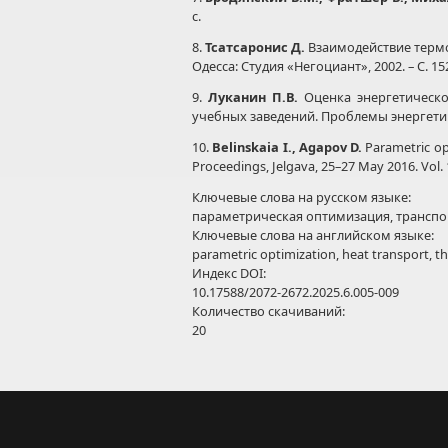
с.
8.
Тсатсаронис Д.
Взаимодействие термо
Одесса: Студия «Негоциант», 2002. – C. 15
9.
Луканин
П
.
В
.
Оценка энергетическо
учебных заведений. Проблемы энергетики. –
10.
Belinskaia I.,
Agapov D.
Parametric op
Proceedings, Jelgava, 25–27 May 2016. Vol. 1
Ключевые слова на русском языке:
параметрическая оптимизация, транспо
Ключевые слова на английском языке:
parametric optimization, heat transport, t
Индекс DOI:
10.17588/2072-2672.2025.6.005-009
Количество скачиваний:
20