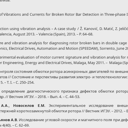
ализа.
of Vibrations and Currents for Broken Rotor Bar Detection in Three-phase
n using vibration analysis – A case study / Ž. Kanović, D. Matić, Z. Jeličić,
encia, August 2013. – Valencia (Spain), 2013. – P. 64–68.
e and vibration analysis for diagnosing rotor broken bars in double cage i
tronics, Electrical Drives, Automation and Motion (SPEEDAM), Sorrento, June 201
rimental evaluation of motor current signature and vibration analysis for 
Engineering, Energy and Electrical Drives, Malaga, May 2011. – Malaga (Spain
троля состояния обмотки ротора асинхронных двигателей по внешнему
гатов // Состояние и перспективы развития электро- и теплотехнологии:
– Т. I. – С. 250–254.
определение диагностического признака дефектов обмотки ротора 
. // Вестник ИГЭУ. – 2018. – Вып. 4. – С. 44–53.
А.А., Новоселов Е.М.
Экспериментальное исследование внешн
ержней короткозамкнутой обмотки ротора // Вестник ИГЭУ. – 2012. – Вып
ьянов А.В.
Исследование угловой скорости и магнитного поля при деф
(40). – С. 62–69.