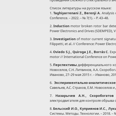
проведения сложного спектрального ан
Список литературы на русском языке:
1.
Taghiyarrenani Z., Berenji A.
Analysis 
Conference. – 2022. – № 7(1). – P. 43–48.
2.
Induction
motor broken rotor bar detectio
Power Electronics and Drives (SDEMPED), Val
3.
Investigation
of motor current signatur
Filippetti, et al. // Conference: Power Elec
4.
Oviedo S.J., Quiroga J.E., Borrás C.
Expe
motor // International Conference on Power 
5.
Перспективы
дифференциального кон
Новоселов, С.Н. Литвинов, А.А. Скоробо
Иваново, 27–29 мая 2015 г. – Иваново, 2015. 
6.
Экспериментально-аналитическое
Савельев, А.С. Страхов, Е.М. Новоселов и др
7.
Назарычев А.Н., Скоробогатов 
электродвигателя для контроля обрыва ст
8.
Бельский И.О., Куприянов И.С., Лук
Системы. Методы. Технологии. – 2018. – № 4