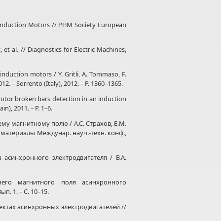
 Induction Motors // PHM Society European
 et al. // Diagnostics for Electric Machines,
nduction motors / Y. Gritli, A. Tommaso, F.
2. – Sorrento (Italy), 2012. – P. 1360–1365.
rotor broken bars detection in an induction
), 2011. – P. 1–6.
 магнитному полю / А.С. Страхов, Е.М.
 материалы Междунар. науч.-техн. конф.,
асинхронного электродвигателя / В.А.
его магнитного поля асинхронного
. 1. – С. 10–15.
ектах асинхронных электродвигателей //