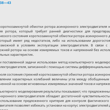
. 38—43
ороткозамкнутой обмотки ротора асинхронного электродвигателя н
я ротора, который требует ранней диагностики для предотвра
ского состояния короткозамкнутой обмотки ротора асинхронного дв
оторый имеет ряд недостатков, либо на использовании дорогосто
озможной в условиях эксплуатации электродвигателя. В связи с
ержней ротора на основе измеряемых токов и напряжений без испо
льных характеристик.
и поставленной задачи использован метод компьютерного моделир
электродвигателя, записанной с помощью системы дифференциальных
оля состояния стрежней короткозамкнутой обмотки ротора асинхронно
ыявлении характерных колебаний величины угла между обобщенным
ченной на основе мгновенных измеряемых значений токов и напряже
ютерного моделирования результаты показывают, что предложенны
хронного электродвигателя обладает достаточной чувствительность
 Использование предложенного критерия для контроля фактического
игателя позволяет избежать установки на корпус электродвигателей 