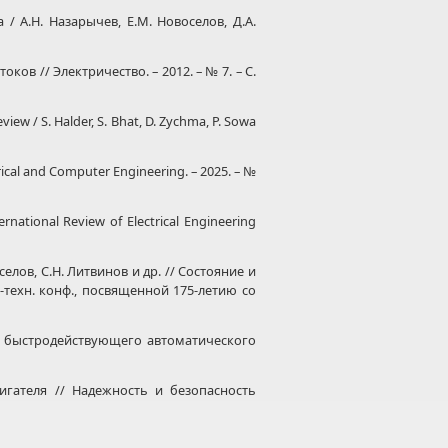
 А.Н. Назарычев, Е.М. Новоселов, Д.А.
в // Электричество. – 2012. – № 7. – С.
ew / S. Halder, S. Bhat, D. Zychma, P. Sowa
rical and Computer Engineering. – 2025. – №
rnational Review of Electrical Engineering
елов, С.Н. Литвинов и др. // Состояние и
-техн. конф., посвященной 175-летию со
 быстродействующего автоматического
гателя // Надежность и безопасность