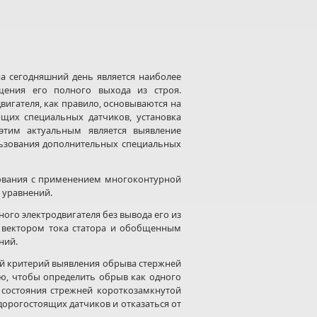
а сегодняшний день является наиболее
щения его полного выхода из строя.
игателя, как правило, основываются на
ящих специальных датчиков, установка
 этим актуальным является выявление
льзования дополнительных специальных
ования с применением многоконтурной
 уравнений.
го электродвигателя без вывода его из
 вектором тока статора и обобщенным
ний.
й критерий выявления обрыва стержней
ю, чтобы определить обрыв как одного
 состояния стрежней короткозамкнутой
дорогостоящих датчиков и отказаться от