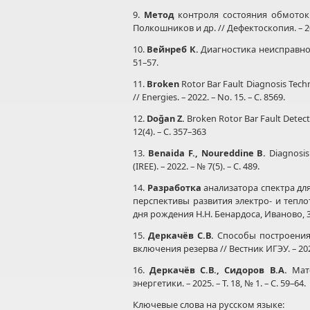
9.
Метод
контроля состояния обмоток р
Полкошников и др. // Дефектоскопия. – 202
10.
Вейнреб К.
Диагностика неисправност
51–57.
11.
Broken
Rotor Bar Fault Diagnosis Techn
// Energies. – 2022. – No. 15. – С. 8569.
12.
Doğan Z.
Broken Rotor Bar Fault Detecti
12(4). – С. 357–363
13.
Benaida F., Noureddine B.
Diagnosis 
(IREE). – 2022. – № 7(5). – С. 489.
14.
Разработка
анализатора спектра для 
перспективы развития электро- и тепло
дня рождения Н.Н. Бенардоса, Иваново, 31 м
15.
Деркачёв С.В.
Способы построения
включения резерва // Вестник ИГЭУ. – 2021.
16.
Деркачёв С.В., Сидоров В.А.
Мат
энергетики. – 2025. – Т. 18, № 1. – С. 59–64.
Ключевые слова на русском языке: