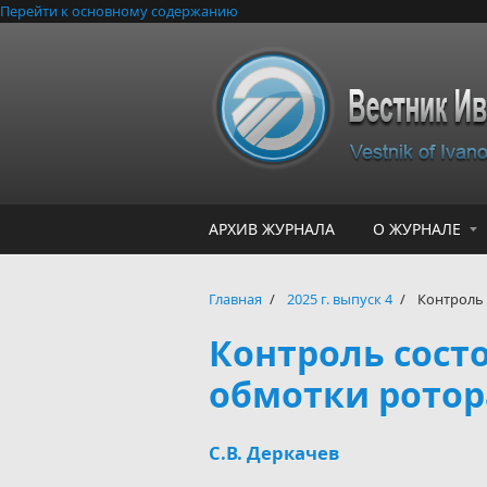
Перейти к основному содержанию
АРХИВ ЖУРНАЛА
О ЖУРНАЛЕ
Главная
/
2025 г. выпуск 4
/
Контроль 
Контроль сост
обмотки ротор
С.В. Деркачев