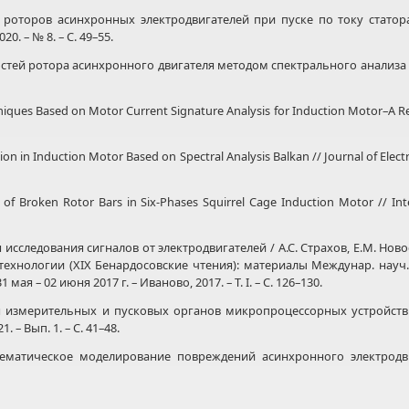
оторов асинхронных электродвигателей при пуске по току статора /
0. – № 8. – С. 49–55.
ей ротора асинхронного двигателя методом спектрального анализа токо
iques Based on Motor Current Signature Analysis for Induction Motor–A Revi
on in Induction Motor Based on Spectral Analysis Balkan // Journal of Elect
of Broken Rotor Bars in Six-Phases Squirrel Cage Induction Motor // Inte
исследования сигналов от электродвигателей / А.С. Страхов, Е.М. Новос
технологии (XIX Бенардосовские чтения): материалы Междунар. науч.
ая – 02 июня 2017 г. – Иваново, 2017. – Т. I. – С. 126–130.
 измерительных и пусковых органов микропроцессорных устройств
 – Вып. 1. – С. 41–48.
ематическое моделирование повреждений асинхронного электродви