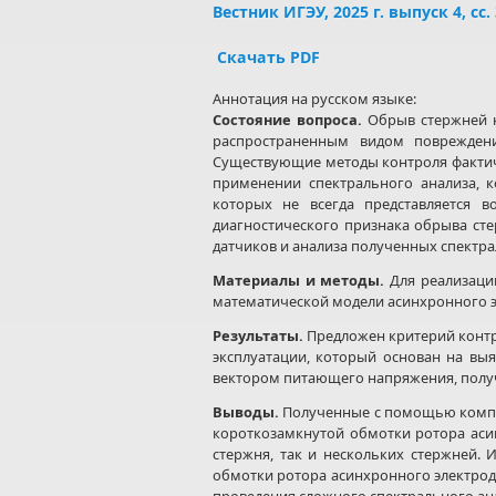
Вестник ИГЭУ, 2025 г. выпуск 4, сс
Скачать PDF
Аннотация на русском языке:
Состояние вопроса.
Обрыв стержней к
распространенным видом повреждени
Существующие методы контроля фактиче
применении спектрального анализа, к
которых не всегда представляется в
диагностического признака обрыва ст
датчиков и анализа полученных спектра
Материалы и методы.
Для реализаци
математической модели асинхронного 
Результаты.
Предложен критерий контр
эксплуатации, который основан на в
вектором питающего напряжения, полу
Выводы.
Полученные с помощью компь
короткозамкнутой обмотки ротора асин
стержня, так и нескольких стержней.
обмотки ротора асинхронного электродв