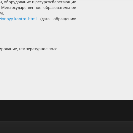
ы, оборудование и ресурсосберегающие
: Межгосударственное образовательное
M.
izionnyy-kontrol.html
(дата обращения:
ирование, температурное поле