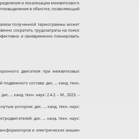
пределения и локализации межвиткового
епловыделения в обмотке, позволяющий
нализа полученной термограммы может
венно сократить трудозатраты на поиск
ффективно и своевременно планировать
хронного двигателя при межвитковых
движного состава: дис. ... канд. техн.
.. канд. техн. наук: 2.4.2. – М., 2023. –
ым ротором: дис. ... канд. техн. наук:
вигателей: дис. ... канд. техн. наук:
трансформаторов и электрических машин