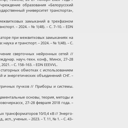
Учреждение образования «Белорусский
сударственный университет транспорта»,
межвитковых замыканий в трехфазном
орт. – 2024. – № 1(48). – С. 7–10. – EDN
аторе при межвитковых замыканиях на
ука и транспорт. – 2024. – № 1(48). – С.
ение сверточных нейронных сетей //
унар. науч.-техн. конф., Минск, 27–28
21. – С. 158–163. – EDN EEEVVL.
статорных обмотках с использованием
ий и энергетических объединений СНГ. –
тричных пучков // Приборы и системы.
аментальные основы, теория, методы и
овочеркасск, 27–28 февраля 2018 года. –
 трансформаторов 10/0,4 кВ // Энерго-
., ученых. – 2023. – Т. 11, № 1. – С. 43–