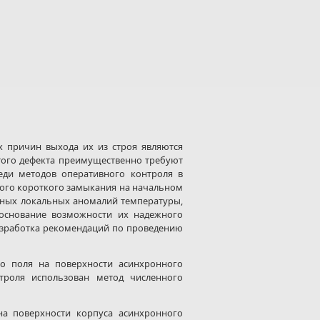
х причин выхода их из строя являются
того дефекта преимущественно требуют
еди методов оперативного контроля в
вого короткого замыкания на начальном
стных локальных аномалий температуры,
основание возможности их надежного
азработка рекомендаций по проведению
о поля на поверхности асинхронного
троля использован метод численного
а поверхности корпуса асинхронного