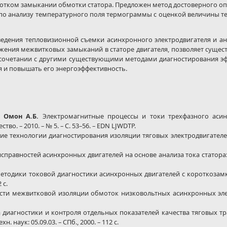
отком замыкании обмотки статора. Предложен метод достоверного о
по анализу температурного поля термограммы с оценкой величины т
едения тепловизионной съемки асинхронного электродвигателя и а
жения межвитковых замыканий в статоре двигателя, позволяет сущест
в сочетании с другими существующими методами диагностирования э
 и повышать его энергоэффективность.
, Омон А.Б.
Электромагнитные процессы и токи трехфазного асин
во. – 2010. – № 5. – С. 53–56. – EDN LJWDTP.
 технологии диагностирования изоляции тяговых электродвигателей по
равностей асинхронных двигателей на основе анализа тока статора: дис. .
одики токовой диагностики асинхронных двигателей с короткозамкнут
 с.
и межвитковой изоляции обмоток низковольтных асинхронных электрод
 диагностики и контроля отдельных показателей качества тяговых 
хн. наук: 05.09.03. – СПб., 2000. – 112 с.