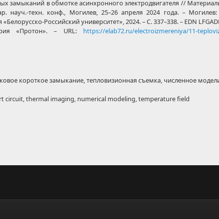
х замыканий в обмотке асинхронного электродвигателя // Материал
. науч.-техн. конф., Могилев, 25–26 апреля 2024 года. – Могилев
Белорусско-Российский университет», 2024. – С. 337–338. – EDN LFGAD
рия «Протон». – URL:
https://elab72.ru/electroizmereniya/11-teplov
ковое короткое замыкание, тепловизионная съемка, численное модел
rt circuit, thermal imaging, numerical modeling, temperature field