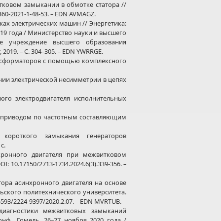
ковом замыкании в обмотке статора //
360-2021-1-48-53. – EDN AVMAGZ.
х электрических машин // Энергетика:
2019 года / Министерство науки и высшего
ое учреждение высшего образования
019. – С. 304–305. – EDN YWRRGE.
нсформаторов с помощью комплексного
нии электрической несимметрии в цепях
го электродвигателя исполнительных
роприводом по частотным составляющим
 короткого замыкания генераторов
с.
ронного двигателя при межвитковом
OI: 10.17150/2713-1734.2024.6(3).339-356. –
ора асинхронного двигателя на основе
льского политехнического университета.
5593/2224-9397/2020.2.07. – EDN MVRTUB.
иагностики межвитковых замыканий
нф., Гомель, 26–27 ноября 2020 года /