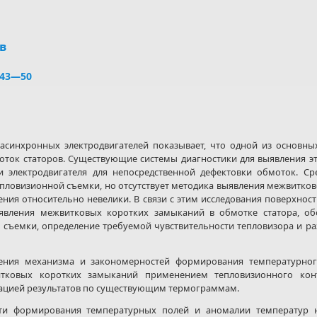
в
. 43—50
асинхронных электродвигателей показывает, что одной из основны
ток статоров. Существующие системы диагностики для выявления э
и электродвигателя для непосредственной дефектовки обмоток. Ср
епловизионной съемки, но отсутствует методика выявления межвитко
ления относительно невелики. В связи с этим исследования поверхно
явления межвитковых коротких замыканий в обмотке статора, об
съемки, определение требуемой чувствительности тепловизора и р
ния механизма и закономерностей формирования температурног
итковых коротких замыканий применением тепловизионного кон
ацией результатов по существующим термограммам.
ти формирования температурных полей и аномалии температур н