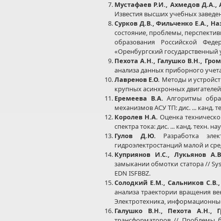
Мустафаев Р.И.,
Ахмедов Д.А., 
Известия высших учебных заведений.
Сурков Д.В.,
Фильченко Е.А., Н
состояние, проблемы, перспективы:
образования Российской Феде
«Оренбургский государственный ун
Пехота А.Н.,
Галушко В.Н., Гро
анализа данных приборного учета /
Лавренов Е.О.
Методы и устройст
крупных асинхронных двигателей: дис
Еремеева В.А.
Алгоритмы обраб
механизмов АСУ ТП: дис. ... канд. тех
Королев Н.А.
Оценка техническо
спектра тока: дис. ... канд. техн. наук
Гулов Д.Ю.
Разработка эле
гидроэлектростанций малой и средней
Куприянов И.С.,
Лукьянов А.В
замыкании обмотки статора // System
EDN ISFBBZ.
Солодкий Е.М.,
Сальников С.В.
анализа траектории вращения век
Электротехника, информационные те
Галушко В.Н.,
Пехота А.Н., 
трансформаторов // Проблемы бе