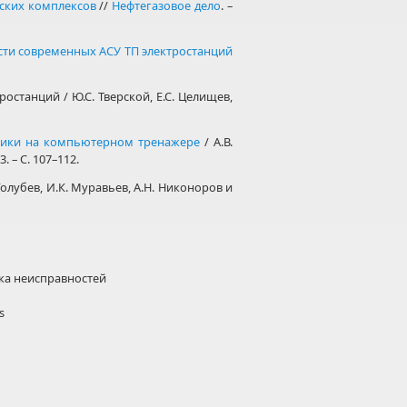
ских комплексов
//
Нефтегазовое дело
. –
сти современных АСУ ТП электростанций
станций / Ю.С. Тверской, Е.С. Целищев,
тики на компьютерном тренажере
/ А.В.
 – С. 107–112.
лубев, И.К. Муравьев, А.Н. Никоноров и
ка неисправностей
s