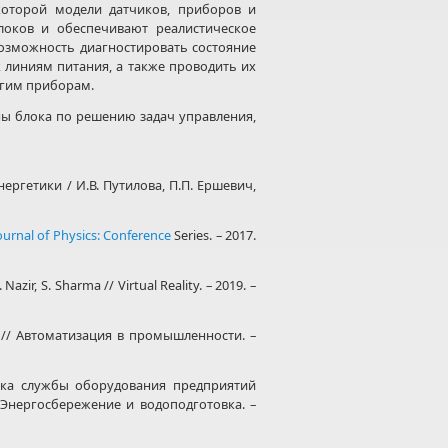
которой модели датчиков, приборов и
оков и обеспечивают реалистическое
озможность диагностировать состояние
 линиям питания, а также проводить их
угим приборам.
ы блока по решению задач управления,
ргетики / И.В. Путилова, П.П. Ершевич,
ournal of Physics: Conference
Series. – 2017.
Nazir, S. Sharma // Virtual Reality. – 2019. –
// Автоматизация в промышленности. –
ока службы оборудования предприятий
Энергосбережение и водоподготовка. –