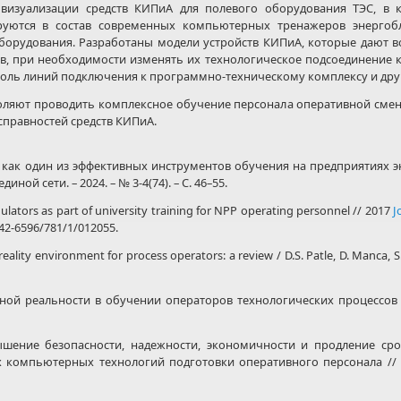
 визуализации средств КИПиА для полевого оборудования ТЭС, в 
руются в состав современных компьютерных тренажеров энергобл
борудования. Разработаны модели устройств КИПиА, которые дают в
, при необходимости изменять их технологическое подсоединение к
троль линий подключения к программно-техническому комплексу и др
ляют проводить комплексное обучение персонала оперативной смен
справностей средств КИПиА.
как один из эффективных инструментов обучения на предприятиях эне
иной сети. – 2024. – № 3-4(74). – С. 46–55.
tors as part of university training for NPP operating personnel // 2017
J
1742-6596/781/1/012055.
reality environment for process operators: a review / D.S. Patle, D. Manca, S. 
ной реальности в обучении операторов технологических процессов 
ение безопасности, надежности, экономичности и продление ср
х компьютерных технологий подготовки оперативного персонала // 