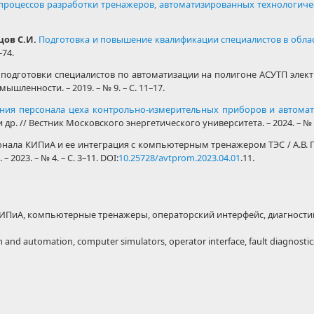
процессов разработки тренажеров, автоматизированных технологиче
цов С.И.
Подготовка и повышение квалификации специалистов в обла
–74.
одготовки специалистов по автоматизации на полигоне АСУТП электро
мышленности. – 2019. – № 9. – С. 11–17.
ния персонала цеха контрольно-измерительных приборов и автома
 др. // Вестник Московского энергетического университета. – 2024. – № 3.
ала КИПиА и ее интеграция с компьютерным тренажером ТЭС / А.В. Го
2023. – № 4. – С. 3–11. DOI:
10.25728/avtprom.2023.04.01
.11.
 КИПиА, компьютерные тренажеры, операторский интерфейс, диагности
 and automation, computer simulators, operator interface, fault diagnostic