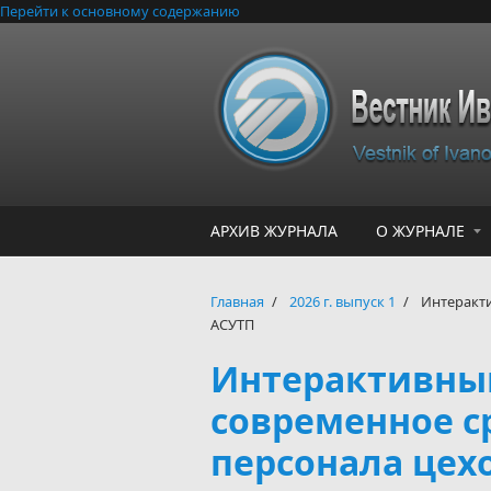
Перейти к основному содержанию
АРХИВ ЖУРНАЛА
О ЖУРНАЛЕ
Главная
/
2026 г. выпуск 1
/
Интеракти
АСУТП
Интерактивны
современное с
персонала цех