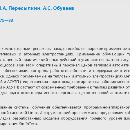
И.А. Пересыпкин, А.С. Обуваев
. 75—83
я компьютерные тренажеры находят все более широкое применение в 
 тепловых и атомных электростанциях. Применение обучающих тр
ать ценный практический опыт действий в условиях нештатных ситу
оцессов. При этом оперативный персонал цехов тепловой автомат
 обеспечивает контроль работоспособности и поддержание в исп
ка. Однако применяемые на тепловых и атомных электростанциях ме
й и АСУТП (теоретическая подготовка, стажировка на рабочих места
 и АСУТП) отстают от современных требований к темпам развития от
 для подготовки оперативного персонала цехов тепловой автомати
ание системы обучения обеспечивается программно-аппаратной
онной системой Linux. Инструментарий программиста представляет 
наладка разработанных моделей оборудования полевого уровня (м
ирования SimInTech.