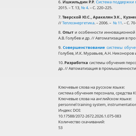
6.
Ишкильдин Р.Р.
Система поддержки 
2015. – Т. 13,
№ 4
. – С. 220–225.
7.
Тверской Ю.С., Аракелян Э.К., Кузне
//
Теплоэнергетика
. – 2006. –
№ 11
. – С. 70
8.
Опыт
и особенности инновационной п
А.В. Голубев и др. // Автоматизация в про
9.
Совершенствование
системы обуче
Голубев, И.К. Муравьев, А.Н. Никоноров и
10.
Разработка
системы обучения персон
др. // Автоматизация в промышленности. – 
Ключевые слова на русском языке:
система обучения персонала, средства
Ключевые слова на английском языке:
personnel training system, instrumentation
Индекс DOI:
10.17588/2072-2672.2026.1.075-083
Количество скачиваний:
53