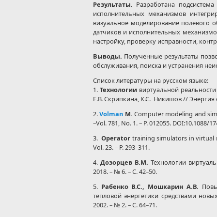
Результаты.
Разработана подсистема
исполнительных механизмов интегри
визуальное моделирование полевого о
датчиков и исполнительных механизмов
настройку, проверку исправности, кон
Выводы.
Полученные результаты позво
обслуживания, поиска и устранения неи
Список литературы на русском языке:
1.
Технологии
виртуальной реальности 
Е.В. Скрипкина, К.С. Никишов // Энергия ед
2.
Volman
M.
Computer modeling and simula
–Vol. 781, No. 1. – P. 012055. DOI:10.1088/
3.
Operator
training simulators in virtual 
Vol. 23. – P. 293–311.
4.
Дозорцев В.М.
Технологии виртуаль
2018. – № 6. – С. 42–50.
5.
Рабенко В.С., Мошкарин А.В.
Повыш
тепловой энергетики средствами новы
2002. – № 2. – С. 64–71.