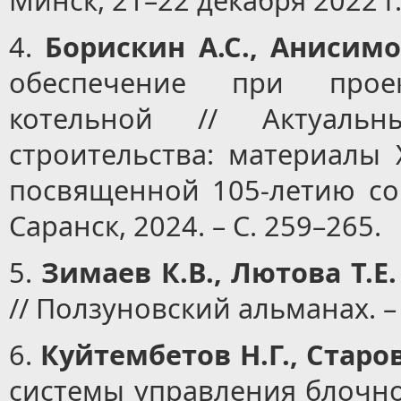
Минск, 21–22 декабря 2022 г. 
4.
Борискин А.С., Анисимо
обеспечение при проек
котельной // Актуаль
строительства: материалы X
посвященной 105-летию со 
Саранск, 2024. – С. 259–265.
5.
Зимаев К.В., Лютова Т.Е.
// Ползуновский альманах. – 2
6.
Куйтембетов Н.Г., Старов
системы управления блочно