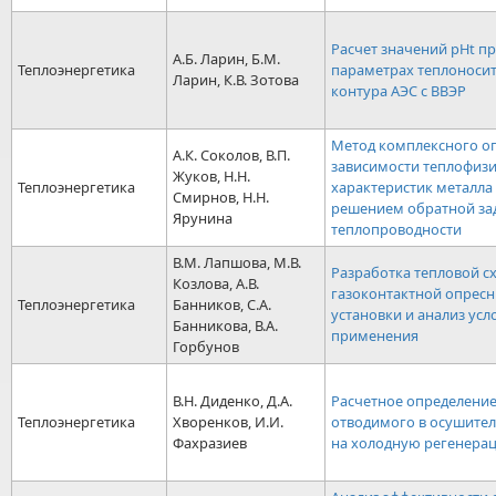
Расчет значений рНt п
А.Б. Ларин, Б.М.
Теплоэнергетика
параметрах теплоносит
Ларин, К.В. Зотова
контура АЭС с ВВЭР
Метод комплексного о
А.К. Соколов, В.П.
зависимости теплофиз
Жуков, Н.Н.
Теплоэнергетика
характеристик металла
Смирнов, Н.Н.
решением обратной за
Ярунина
теплопроводности
В.М. Лапшова, М.В.
Разработка тепловой с
Козлова, А.В.
газоконтактной опрес
Теплоэнергетика
Банников, С.А.
установки и анализ усл
Банникова, В.А.
применения
Горбунов
В.Н. Диденко, Д.А.
Расчетное определение
Теплоэнергетика
Хворенков, И.И.
отводимого в осушител
Фахразиев
на холодную регенера