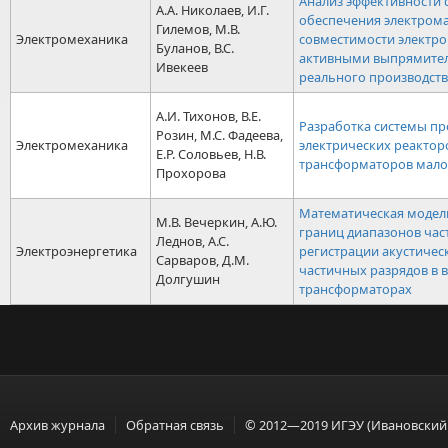
Анализ эффективности 
А.А. Николаев, И.Г.
обеспечения электром
Гилемов, М.В.
Электромеханика
совместимости электро
Буланов, В.С.
активными выпрямител
Ивекеев
реального производств
А.И. Тихонов, В.Е.
Разработка системы п
Розин, М.С. Фадеева,
Электромеханика
электрических реакторо
Е.Р. Соловьев, Н.В.
трансформаторов мал
Прохорова
Математическая модел
М.В. Вечеркин, А.Ю.
границ диапазонов час
Леднов, А.С.
Электроэнергетика
регистрации акустичес
Сарваров, Д.М.
частичных разрядов в 
Долгушин
трансформаторах
Архив журнала
Обратная связь
© 2012—2019 ИГЭУ (Ивановский 