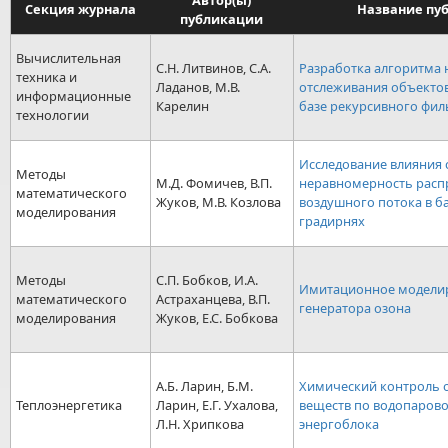
Автор(ы)
Секция журнала
Название пу
публикации
Вычислительная
С.Н. Литвинов, С.А.
Разработка алгоритма
техника и
Ладанов, М.В.
отслеживания объектов
информационные
Карелин
базе рекурсивного фил
технологии
Исследование влияния 
Методы
М.Д. Фомичев, В.П.
неравномерность расп
математического
Жуков, М.В. Козлова
воздушного потока в 
моделирования
градирнях
Методы
С.П. Бобков, И.А.
Имитационное модели
математического
Астраханцева, В.П.
генератора озона
моделирования
Жуков, Е.С. Бобкова
А.Б. Ларин, Б.М.
Химический контроль 
Теплоэнергетика
Ларин, Е.Г. Ухалова,
веществ по водопарово
Л.Н. Хрипкова
энергоблока