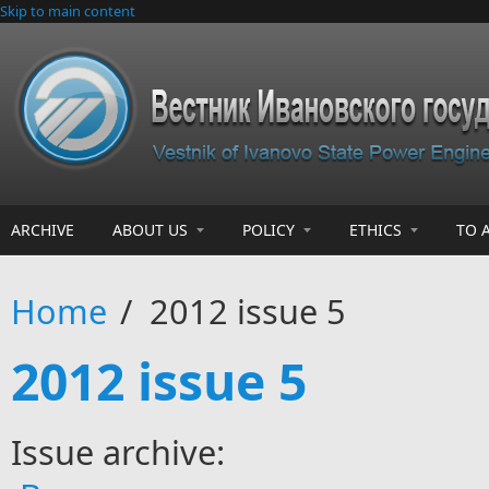
Skip to main content
ARCHIVE
ABOUT US
POLICY
ETHICS
TO 
Home
/
2012 issue 5
2012 issue 5
Issue archive: