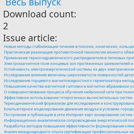
Весь выпуск
Download count:
2
Issue article:
Новые методы стабилизации течения в плоских, конических, коль
Практическая реализация противоточной технологии ионного обме
Применение термогидравлического распределителя в тепловых пун
Электромагнитное поле концевых зон протяженных заземлителей и
Устойчивость электроэнергетической системы из двух электрическ
Исследование влияния величины шероховатости поверхностей детал
Исследование торцевого магнитожидкостного герметизатора мето
Повышение качества магнитной галтовки в магнитно-абразивном ус
О совершенствовании процесса обучения нейронной сети при пом
Эффективное использование гетерогенных вычислительных систем
Термодинамический формализм для исследования и конструировани
Компьютерное моделирование движения воздуха в условиях городс
Построение и публикация в сети Интернет карт зонирования систе
Информационно-аналитическое сопровождение энергетической пол
Разработка методов повышения эффективности формирования клем
Анализ международного опыта сертификации профессиональных ква