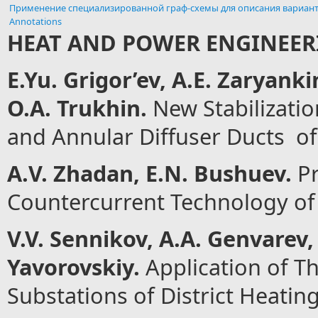
Применение специализированной граф-схемы для описания вариан
Annotations
HEAT AND POWER ENGINEER
E.Yu. Grigor’ev, A.E. Zaryanki
O.A. Trukhin.
New Stabilizatio
and Annular Diffuser Ducts of
А
.V. Zhadan,
Е
.N. Bushuev.
Pr
Countercurrent Technology of
V.V. Sennikov, A.A. Genvarev,
Yavorovskiy.
Application of Th
Substations of District Heatin