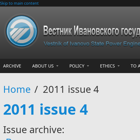
Skip to main content
ARCHIVE
ABOUT US
POLICY
ETHICS
TO 
Home
/
2011 issue 4
2011 issue 4
Issue archive: