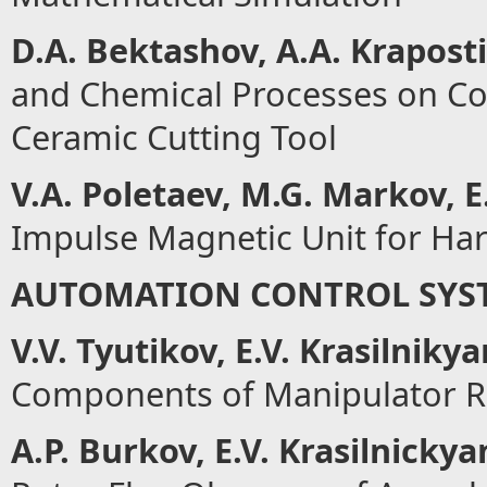
D.
А
. Bektashov,
А
.
А
. Krapost
and Chemical Processes on Co
Ceramic Cutting Tool
V.
А
. Poletaev, M.G. Markov, E
Impulse Magnetic Unit for Har
AUTOMATION CONTROL SYS
V.V. Tyutikov, E.V. Krasilniky
Components of Manipulator 
А
.P. Burkov, E.V. Krasilnickya