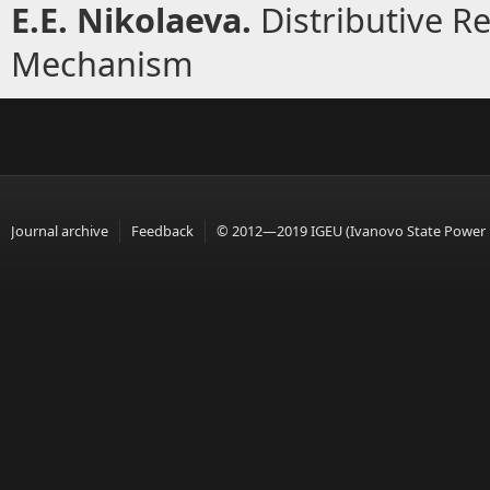
Е
.
Е
. Nikolaev
а
.
Distributive R
Mechanism
Journal archive
Feedback
© 2012—2019 IGEU (Ivanovo State Power En