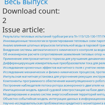
Весь выпуск
Download count:
2
Issue article:
Результаты тепловых испытаний турбоагрегата Тп-115/125-130-1ТП
Инновационные технологии в проектировании тепловых схем парот
Анализ влияния штатных впрысков питательной воды в паровой трак
Внедрение системы автоматического химического контроля за во
Об инженерном расчете сопротивления заземления типовых опор 
Применение электромагнитного тормоза для улучшения динамическ
Дифференцирующие измерительные преобразователи тока для реле
Исследование кромочных эффектов магнитного поля с учетом нели
Исследование механических и физико-химических процессов, прот
Импульсная магнитная установка для упрочнения режущих инстру
Компоненты программного обеспечения манипуляционного робот
Построение наблюдателя потока ротора асинхронного двигателя на
Имитационная модель единой судовой электростанции на базе двиг
Моделирование и анализ систем энергоснабжения территорий мет
Объектно-событийная модель интеграции данных в информационн
Научно-исследовательская проблематика кредитного мониторинга в