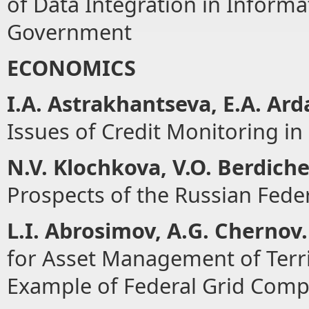
of Data Integration in Inform
Government
ECONOMICS
I.
А
. Astrakhantseva, E.
А
. Ard
Issues of Credit Monitoring i
N.V. Klochkova, V.O. Berdich
Prospects of the Russian Fed
L.I. Abrosimov,
А
.G. Chernov.
for Asset Management of Terri
Example of Federal Grid Comp