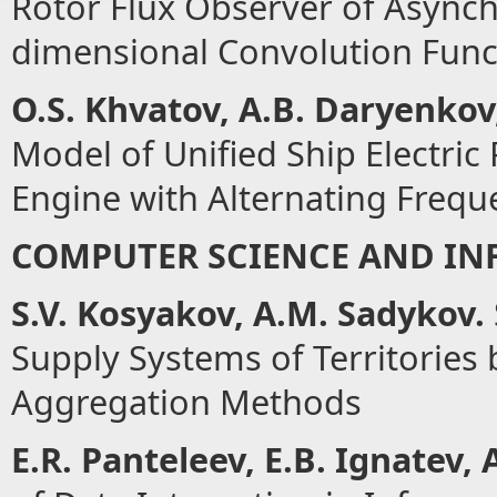
Rotor Flux Observer of Asynch
dimensional Convolution Func
O.S. Khvatov,
А
.B. Daryenkov
Model of Unified Ship Electri
Engine with Alternating Frequ
COMPUTER SCIENCE AND I
S.V. Kosyakov,
А
.M. Sadykov.
Supply Systems of Territories
Aggregation Methods
Е
.R. Panteleev,
Е
.B. Ignatev,