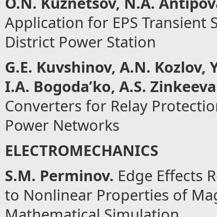
O.N. Kuznetsov, N.
А
. Antipov
Application for EPS Transient 
District Power Station
G.E. Kuvshinov,
А
.N. Kozlov, 
I.
А
. Bogoda’ko, A.S. Zinkeev
а
Converters for Relay Protecti
Power Networks
ELECTROMECHANICS
S.M. Perminov.
Еdge Effects R
to Nonlinear Properties of Ma
Mathematical Simulation