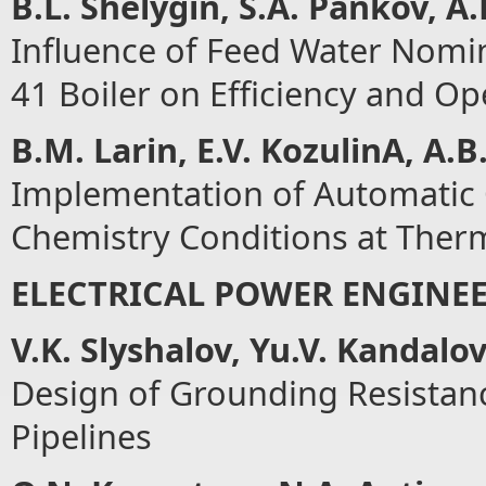
B.L. Shelygin, S.
А
. Pankov,
А
.
Influence of Feed Water Nomin
41 Boiler on Efficiency and Ope
B.M. Larin, E.V. Kozulin
А
,
А
.B
Implementation of Automatic 
Chemistry Conditions at Ther
ELECTRICAL POWER ENGINE
V.K. Slyshalov, Yu.V. Kandalo
Design of Grounding Resistanc
Pipelines